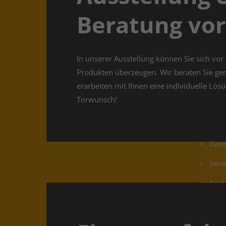
Über uns
Priva
Beratung vor
Gara
Als regionaler Torexperte verwirklichen wir
Kundenträume vom Garagentor bis hin zum
Haus
Sektionaltor im industriellen Bereich. Mit
In unserer Ausstellung können Sie sich vor
langjähriger Erfahrung und unserem gut
Rund
Produkten überzeugen. Wir beraten Sie ge
geschulten Team bieten wir Ihnen von der
Funkt
erarbeiten mit Ihnen eine individuelle Lösun
Beratung vor Ort bis hin zur Montage
Torwunsch!
exzelltenten Service. Und das alles aus einer
Pfull
Hand!
Stau
Zusat
Servi
Produ