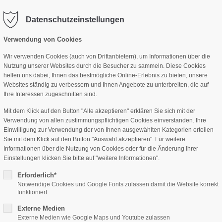
-heinen.de
Datenschutzeinstellungen
rag "offcanvas-col2" existiert
Der Eintrag "offcanvas-col3" ex
icht.
leider nicht.
Verwendung von Cookies
HOME
PRIVATKUNDEN
INDUSTRIETORE
Wir verwenden Cookies (auch von Drittanbietern), um Informationen über die
Nutzung unserer Websites durch die Besucher zu sammeln. Diese Cookies
helfen uns dabei, Ihnen das bestmögliche Online-Erlebnis zu bieten, unsere
Websites ständig zu verbessern und Ihnen Angebote zu unterbreiten, die auf
Ihre Interessen zugeschnitten sind.
Mit dem Klick auf den Button "Alle akzeptieren" erklären Sie sich mit der
Verwendung von allen zustimmungspflichtigen Cookies einverstanden. Ihre
Einwilligung zur Verwendung der von Ihnen ausgewählten Kategorien erteilen
Sie mit dem Klick auf den Button "Auswahl akzeptieren". Für weitere
Informationen über die Nutzung von Cookies oder für die Änderung Ihrer
Einstellungen klicken Sie bitte auf "weitere Informationen".
Erforderlich*
Notwendige Cookies und Google Fonts zulassen damit die Website korrekt
funktioniert
Externe Medien
Externe Medien wie Google Maps und Youtube zulassen