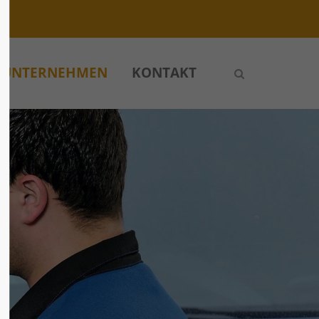
istiert
Der Eintrag "offcanvas-col4" existiert
leider nicht.
UNTERNEHMEN
KONTAKT