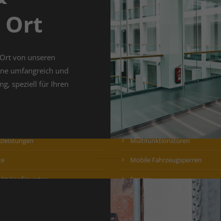
tkunden
Industrietore
 Ort
gentore
Sektionaltore
türen
Rolltore
 Ort von unseren
umtor
Schnelllauftore
rne umfangreich und
ionstüren
Tiefgaragentore
g, speziell für Ihren
endorfer
Verladetechnik
raumsystem
Rohrrahmentüren
zleistungen
Multifunktionstüren
ce
Mobile Fahrzeugsperren
kt Konfigurator
Service