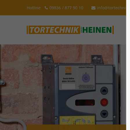
Hotline
09836 / 877 90 10
info@tortechnik
Der Eintrag "offcanvas-col1" existiert
Der Eint
leider nicht.
leider n