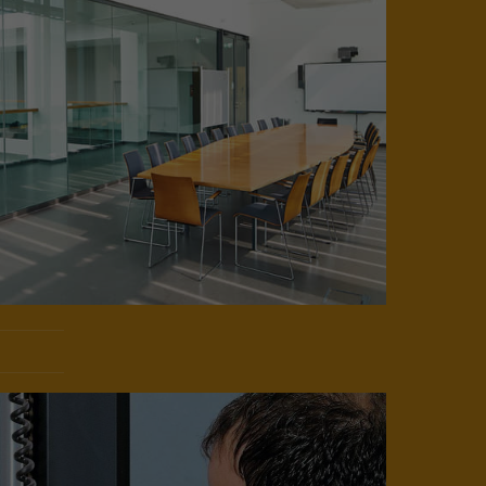
Kontakt
Tortechnik Sebastian Heinen GmbH
Im Feldlein 12
91743 Unterschwaningen
09836 / 877 90 10
info@tortechnik-heinen.de